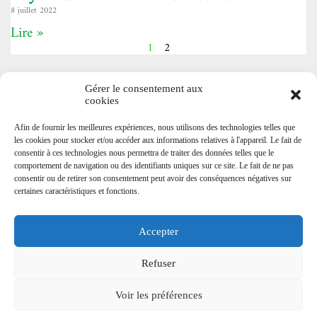
8 juillet 2022
Lire »
1
2
Gérer le consentement aux
cookies
NOTRE RÉSEAU
Afin de fournir les meilleures expériences, nous utilisons des technologies telles que
les cookies pour stocker et/ou accéder aux informations relatives à l'appareil. Le fait de
consentir à ces technologies nous permettra de traiter des données telles que le
Les Mousquetaires Vaudois
comportement de navigation ou des identifiants uniques sur ce site. Le fait de ne pas
Société des Vieux-Grenadiers de Genève
consentir ou de retirer son consentement peut avoir des conséquences négatives sur
Contingent des Grenadiers fribourgeois
certaines caractéristiques et fonctions.
Berner Dragoner 1779
Musique militaire de Colombier
Cadre Noir et Blanc de Fribourg
Accepter
Garde Républicaine
Association Suisse des Troupes Historiques (ASTH)
Refuser
Société Vaudoise des Officiers
Musée du Cheval
Voir les préférences
Copyright 2021. Tous droits réservés. Designed and developed by
bVisible
.