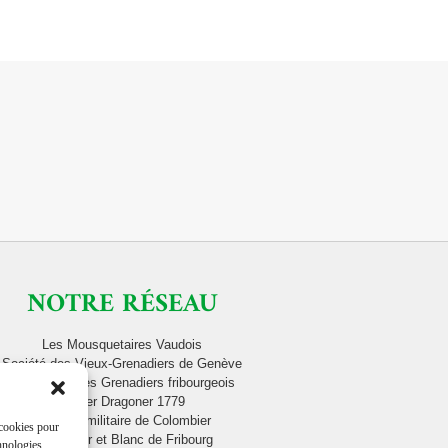
NOTRE RÉSEAU
Les Mousquetaires Vaudois
Société des Vieux-Grenadiers de Genève
Contingent des Grenadiers fribourgeois
Berner Dragoner 1779
Musique militaire de Colombier
 cookies pour
Cadre Noir et Blanc de Fribourg
chnologies