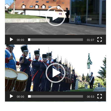
00:00
01:07
Lecteur
vidéo
00:00
00:53