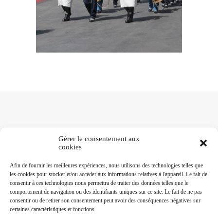
Gérer le consentement aux
cookies
NOTRE RÉSEAU
Afin de fournir les meilleures expériences, nous utilisons des technologies telles que
les cookies pour stocker et/ou accéder aux informations relatives à l'appareil. Le fait de
consentir à ces technologies nous permettra de traiter des données telles que le
Les Mousquetaires Vaudois
comportement de navigation ou des identifiants uniques sur ce site. Le fait de ne pas
Société des Vieux-Grenadiers de Genève
consentir ou de retirer son consentement peut avoir des conséquences négatives sur
Contingent des Grenadiers fribourgeois
certaines caractéristiques et fonctions.
Berner Dragoner 1779