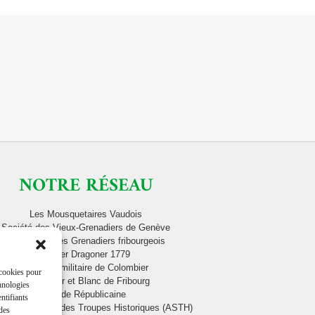
NOTRE RÉSEAU
Les Mousquetaires Vaudois
Société des Vieux-Grenadiers de Genève
Contingent des Grenadiers fribourgeois
Berner Dragoner 1779
Musique militaire de Colombier
 cookies pour
Cadre Noir et Blanc de Fribourg
chnologies
Garde Républicaine
ntifiants
ciation Suisse des Troupes Historiques (ASTH)
 des