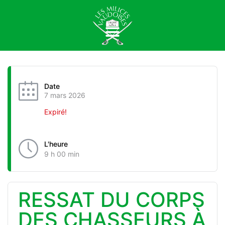
Date
7 mars 2026
Expiré!
L'heure
9 h 00 min
RESSAT DU CORPS
DES CHASSEURS À