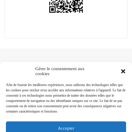
Gérer le consentement aux
cookies
NOTRE RÉSEAU
Afin de fournir les meilleures expériences, nous utilisons des technologies telles que
les cookies pour stocker et/ou accéder aux informations relatives à l'appareil. Le fait de
consentir à ces technologies nous permettra de traiter des données telles que le
Les Mousquetaires Vaudois
comportement de navigation ou des identifiants uniques sur ce site. Le fait de ne pas
Société des Vieux-Grenadiers de Genève
consentir ou de retirer son consentement peut avoir des conséquences négatives sur
Contingent des Grenadiers fribourgeois
certaines caractéristiques et fonctions.
Berner Dragoner 1779
Musique militaire de Colombier
Cadre Noir et Blanc de Fribourg
Accepter