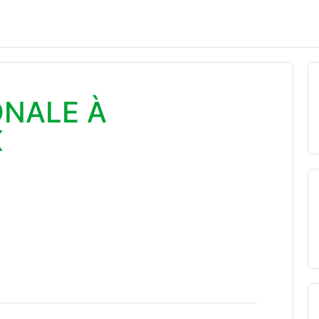
ONALE À
X