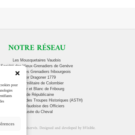
NOTRE RÉSEAU
Les Mousquetaires Vaudois
Société des Vieux-Grenadiers de Genève
Contingent des Grenadiers fribourgeois
Berner Dragoner 1779
Musique militaire de Colombier
 cookies pour
Cadre Noir et Blanc de Fribourg
chnologies
Garde Républicaine
ntifiants
ciation Suisse des Troupes Historiques (ASTH)
 des
Société Vaudoise des Officiers
Musée du Cheval
férences
1. Tous droits réservés. Designed and developed by
bVisible
.